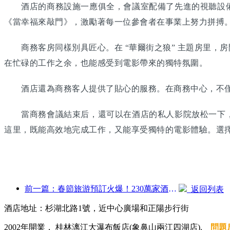
酒店的商務設施一應俱全，會議室配備了先進的視聽設備
《當幸福來敲門》，激勵著每一位參會者在事業上努力拼搏
商務客房同樣別具匠心。在 “華爾街之狼” 主題房里，
在忙碌的工作之余，也能感受到電影帶來的獨特氛圍。
酒店還為商務客人提供了貼心的服務。在商務中心，不僅
當商務會議結束后，還可以在酒店的私人影院放松一下，
這里，既能高效地完成工作，又能享受獨特的電影體驗。選
前一篇：春節旅游預訂火爆！230萬家酒店企業或迎“開門紅”
返回列表
酒店地址：杉湖北路1號，近中心廣場和正陽步行街
2002年開業， 桂林漓江大瀑布飯店(象鼻山兩江四湖店).
問題