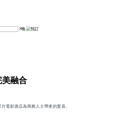
?
晚
完美融合
巨片電影酒店為商務人士帶來的驚喜。